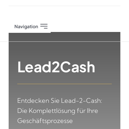
Zum
Inhalt
springen
Navigation
Start
Lead2Cash
Services
Solutions
Atlassian Plattform
Entdecken Sie Lead-2-Cash:
Die Komplettlösung für Ihre
Geschäftsprozesse