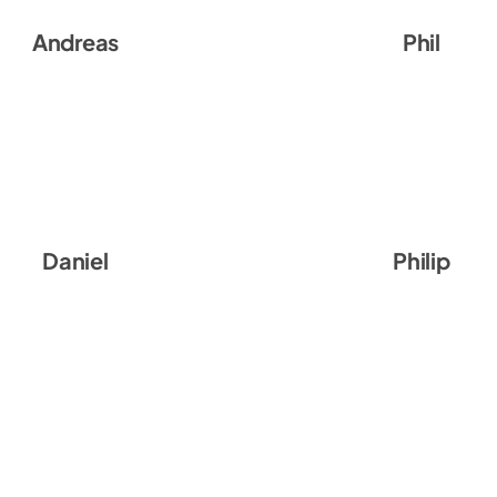
ndreas Harfmann
Andreas
Phil Hobbach
Phil
Daniel Schillig
Daniel
Philip Razum
Philip