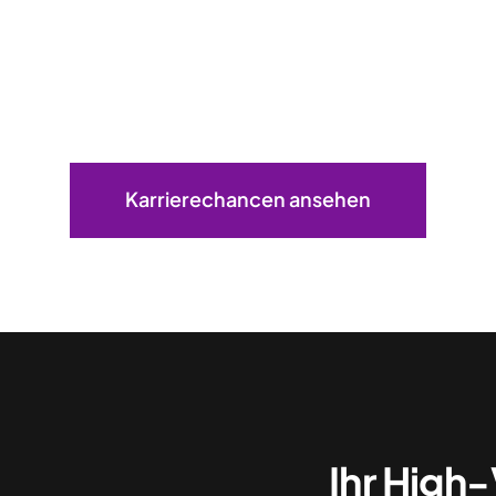
Karrierechancen ansehen
Ihr High