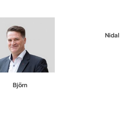
Nidal Rebai
Nidal
Björn Hambach
Björn