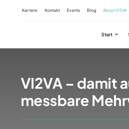
Zum
Karriere
Kontakt
Events
Blog
About VI2VA
Inhalt
springen
Start
VI2VA – damit a
messbare Mehr