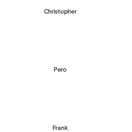
Christopher Franzke
Christopher
A
Pero Medic
Pero
Frank Zielke
Frank