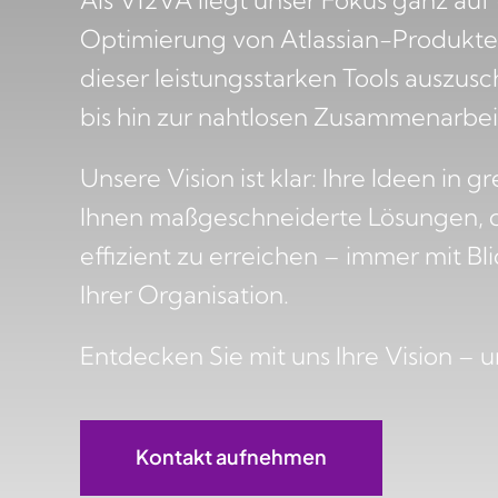
Als VI2VA liegt unser Fokus ganz a
Optimierung von Atlassian-Produkten.
dieser leistungsstarken Tools auszus
bis hin zur nahtlosen Zusammenarb
Unsere Vision ist klar: Ihre Ideen in
Ihnen maßgeschneiderte Lösungen, di
effizient zu erreichen – immer mit B
Ihrer Organisation.
Entdecken Sie mit uns Ihre Vision – u
Kontakt aufnehmen