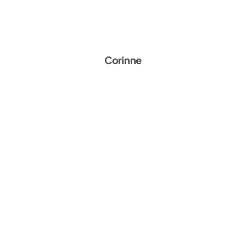
Corinne Starz
Corinne