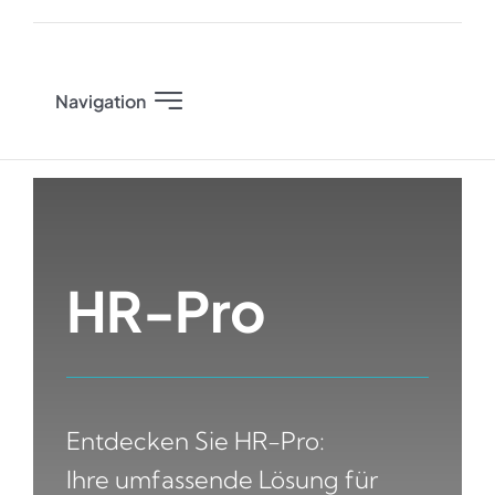
Zum
Inhalt
springen
Navigation
Start
Services
HR-Pro
Solutions
Atlassian Plattform
Entdecken Sie HR-Pro:
Ihre umfassende Lösung für