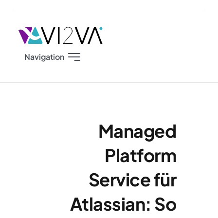
Zum
Inhalt
springen
Navigation
Start
Services
Managed
Solutions
Platform
Service für
Atlassian Plattform
Atlassian: So